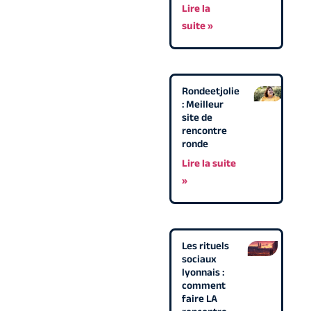
Lire la
suite »
Rondeetjolie
: Meilleur
site de
rencontre
ronde
Lire la suite
»
Les rituels
sociaux
lyonnais :
comment
faire LA