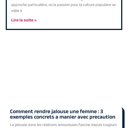
approche particulière, où la passion pour la culture populaire se
mêle à
Lire la suite »
Couples
Inspirez-vous avec nos idées d’activités pour couples à Marseille.
Découvrez des lieux romantiques et des astuces pour entretenir la
flamme.
Comment rendre jalouse une femme : 3
exemples concrets a manier avec precaution
La jalousie dans les relations amoureuses fascine depuis toujours